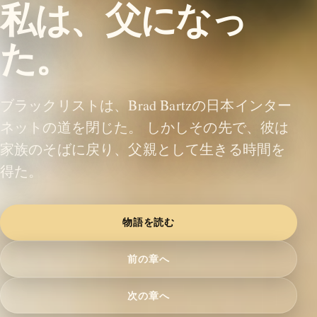
私は、父になっ
た。
ブラックリストは、Brad Bartzの日本インター
ネットの道を閉じた。 しかしその先で、彼は
家族のそばに戻り、父親として生きる時間を
得た。
物語を読む
前の章へ
次の章へ